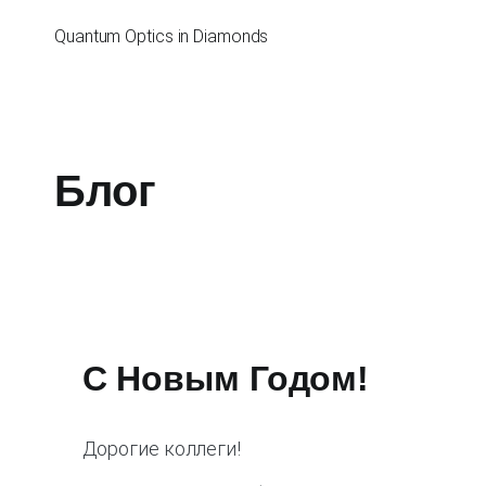
Перейти
к
Quantum Optics in Diamonds
содержимому
Блог
С Новым Годом!
Дорогие коллеги!